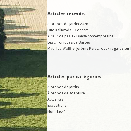
Articles récents
A propos de jardin 2026
Duo Kalliwoda – Concert
A fleur de peau – Danse contemporaine
Les chroniques de Barbey
Mathilde Wolff et Jérôme Perez : deux regards sur 
Articles par catégories
À propos de jardin
À propos de sculpture
Actualités
Expositions
Non classé