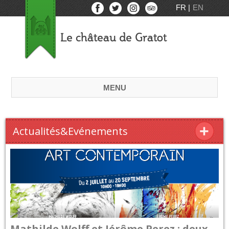
FR
EN
Le château de Gratot
MENU
Actualités&Evénements
Mathilde Wolff et Jérôme Perez : deux