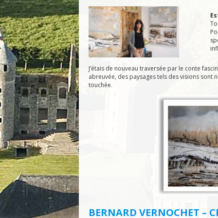
Es
To
Po
sp
in
J’étais de nouveau traversée par le conte fasci
abreuvée, des paysages tels des visions sont nés.
touchée.
BERNARD VERNOCHET – CR