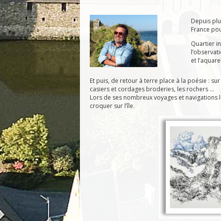
Depuis plu
France po
Quartier i
l’observati
et l’aquare
Et puis, de retour à terre place à la poésie : 
casiers et cordages broderies, les rochers …
Lors de ses nombreux voyages et navigations loi
croquer sur l’île.