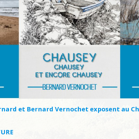
rnard et Bernard Vernochet exposent au Châ
TURE