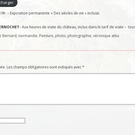
charger
19h – Exposition permanente « Des siècles de vie » incluse.
 VERNOCHET
– Aux heures de visite du château, inclus dans le tarif de visite – tou
c Bernard
,
normandie
,
Peinture
,
photo
,
photographie
,
véronique attia
iée.
Les champs obligatoires sont indiqués avec
*