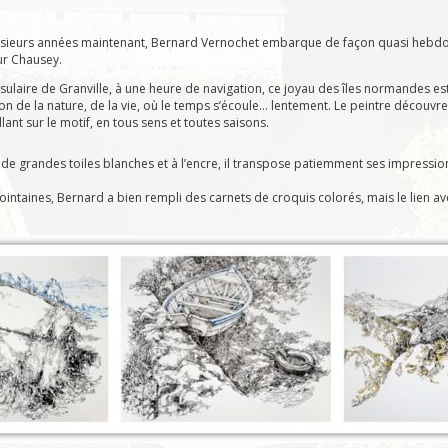
sieurs années maintenant, Bernard Vernochet embarque de façon quasi hebdom
ur Chausey.
nsulaire de Granville, à une heure de navigation, ce joyau des îles normandes es
on de la nature, de la vie, où le temps s’écoule… lentement. Le peintre découvre
llant sur le motif, en tous sens et toutes saisons.
sur de grandes toiles blanches et à l’encre, il transpose patiemment ses impressi
ntaines, Bernard a bien rempli des carnets de croquis colorés, mais le lien avec