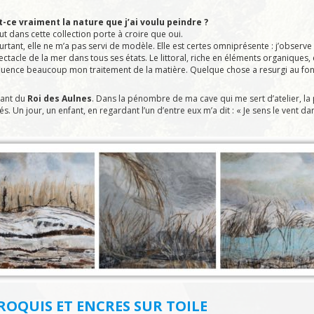
t-ce vraiment la nature que j’ai voulu peindre ?
ut dans cette collection porte à croire que oui.
urtant, elle ne m’a pas servi de modèle. Elle est certes omniprésente : j’observe
ectacle de la mer dans tous ses états. Le littoral, riche en éléments organiques
fluence beaucoup mon traitement de la matière. Quelque chose a resurgi au fon
nant du
Roi des Aulnes
. Dans la pénombre de ma cave qui me sert d’atelier, la
 Un jour, un enfant, en regardant l’un d’entre eux m’a dit : « Je sens le vent dans
OQUIS ET ENCRES SUR TOILE