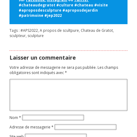
#chateaudegratot #culture #chateau #visite
#aproposdesculpture #aproposdejardin
#patrimoine #jep2022
Tags :
#APS2022
,
A propos de scultpure
,
Chateau de Gratot
,
sculpteur
,
sculpture
Laisser un commentaire
Votre adresse de messagerie ne sera pas publiée.
Les champs
obligatoires sont indiqués avec
*
Nom
*
Adresse de messagerie
*
Site web