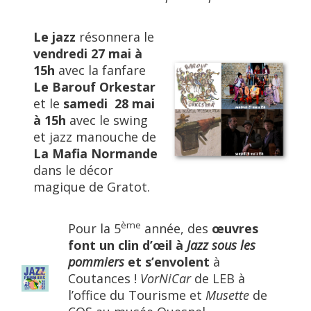
Le jazz
résonnera le
vendredi 27 mai à
15h
avec la fanfare
Le Barouf Orkestar
et le
samedi 28 mai
à 15h
avec le swing
et jazz manouche de
La Mafia Normande
dans le décor
magique de Gratot.
ème
Pour la 5
année, des
œuvres
font un clin d’œil à
Jazz sous les
pommiers
et s’envolent
à
Coutances !
VorNiCar
de LEB à
l’office du Tourisme et
Musette
de