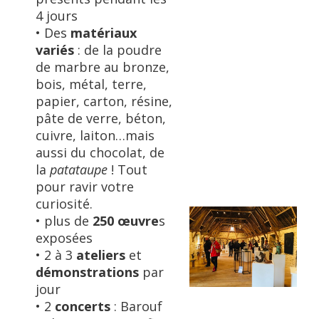
4 jours
• Des
matériaux
variés
: de la poudre
de marbre au bronze,
bois, métal, terre,
papier, carton, résine,
pâte de verre, béton,
cuivre, laiton…mais
aussi du chocolat, de
la
patataupe
! Tout
pour ravir votre
curiosité.
• plus de
250 œuvre
s
exposées
• 2 à 3
ateliers
et
démonstrations
par
jour
• 2
concerts
: Barouf